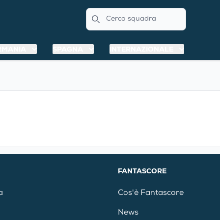
Search
RMANIA
SPAGNA
INTERNAZIONALE
FANTASCORE
a
Cos'è Fantascore
News