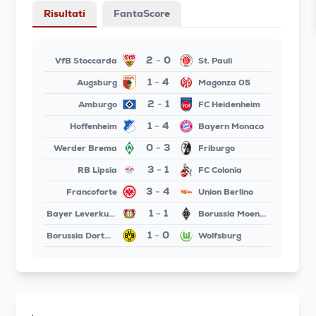
Risultati
FantaScore
2
0
VfB Stoccarda
St. Pauli
-
1
4
Augsburg
Magonza 05
-
2
1
Amburgo
FC Heidenheim
-
1
4
Hoffenheim
Bayern Monaco
-
0
3
Werder Brema
Friburgo
-
3
1
RB Lipsia
FC Colonia
-
3
4
Francoforte
Union Berlino
-
1
1
Bayer Leverkusen
Borussia Moenchengladbach
-
1
0
Borussia Dortmund
Wolfsburg
-