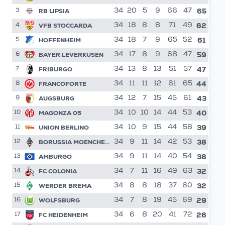
65
RB LIPSIA
34
20
5
9
66
47
3
62
VFB STOCCARDA
34
18
8
8
71
49
4
61
HOFFENHEIM
34
18
7
9
65
52
5
59
BAYER LEVERKUSEN
34
17
8
9
68
47
6
47
FRIBURGO
34
13
8
13
51
57
7
44
FRANCOFORTE
34
11
11
12
61
65
8
43
AUGSBURG
34
12
7
15
45
61
9
40
MAGONZA 05
34
10
10
14
44
53
10
39
UNION BERLINO
34
10
9
15
44
58
11
38
BORUSSIA MOENCHENGLADBACH
34
9
11
14
42
53
12
38
AMBURGO
34
9
11
14
40
54
13
32
FC COLONIA
34
7
11
16
49
63
14
32
WERDER BREMA
34
8
8
18
37
60
15
29
WOLFSBURG
34
7
8
19
45
69
16
26
FC HEIDENHEIM
34
6
8
20
41
72
17