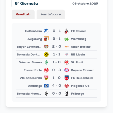
6° Giornata
03 ottobre 2025
Risultati
FantaScore
0
1
Hoffenheim
FC Colonia
-
3
1
Augsburg
Wolfsburg
-
2
0
Bayer Leverkusen
Union Berlino
-
1
1
Borussia Dortmund
RB Lipsia
-
1
0
Werder Brema
St. Pauli
-
0
3
Francoforte
Bayern Monaco
-
1
0
VfB Stoccarda
FC Heidenheim
-
4
0
Amburgo
Magonza 05
-
0
0
Borussia Moenchengladbach
Friburgo
-