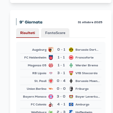
9° Giornata
31 ottobre 2025
Risultati
FantaScore
0
1
Augsburg
Borussia Dortmund
-
1
1
FC Heidenheim
Francoforte
-
1
1
Magonza 05
Werder Brema
-
3
1
RB Lipsia
VfB Stoccarda
-
0
4
St. Pauli
Borussia Moenchengladbach
-
0
0
Union Berlino
Friburgo
-
3
0
Bayern Monaco
Bayer Leverkusen
-
4
1
FC Colonia
Amburgo
-
2
3
Wolfsburg
Hoffenheim
-