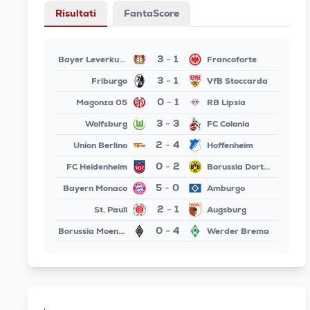
Risultati
FantaScore
3
1
Bayer Leverkusen
Francoforte
-
3
1
Friburgo
VfB Stoccarda
-
0
1
Magonza 05
RB Lipsia
-
3
3
Wolfsburg
FC Colonia
-
2
4
Union Berlino
Hoffenheim
-
0
2
FC Heidenheim
Borussia Dortmund
-
5
0
Bayern Monaco
Amburgo
-
2
1
St. Pauli
Augsburg
-
0
4
Borussia Moenchengladbach
Werder Brema
-