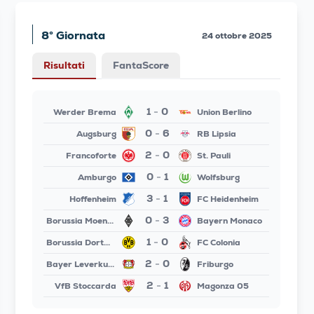
8° Giornata
24 ottobre 2025
Risultati
FantaScore
1
0
Werder Brema
Union Berlino
-
0
6
Augsburg
RB Lipsia
-
2
0
Francoforte
St. Pauli
-
0
1
Amburgo
Wolfsburg
-
3
1
Hoffenheim
FC Heidenheim
-
0
3
Borussia Moenchengladbach
Bayern Monaco
-
1
0
Borussia Dortmund
FC Colonia
-
2
0
Bayer Leverkusen
Friburgo
-
2
1
VfB Stoccarda
Magonza 05
-