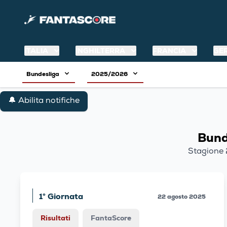
ITALIA
INGHILTERRA
FRANCIA
GE
Bundesliga
2025/2026
🔔 Abilita notifiche
Bund
Stagione
1° Giornata
22 agosto 2025
Risultati
FantaScore