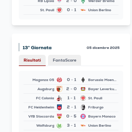
2
0
RB Lipsia
Werder Brema
-
0
1
St. Pauli
Union Berlino
-
13° Giornata
05 dicembre 2025
Risultati
FantaScore
0
1
Magonza 05
Borussia Moenchengladbach
-
2
0
Augsburg
Bayer Leverkusen
-
1
1
FC Colonia
St. Pauli
-
2
1
FC Heidenheim
Friburgo
-
0
5
VfB Stoccarda
Bayern Monaco
-
3
1
Wolfsburg
Union Berlino
-