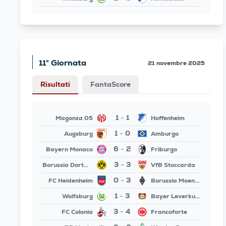
11° Giornata
21 novembre 2025
Risultati
FantaScore
1
1
Magonza 05
Hoffenheim
-
1
0
Augsburg
Amburgo
-
6
2
Bayern Monaco
Friburgo
-
3
3
Borussia Dortmund
VfB Stoccarda
-
0
3
FC Heidenheim
Borussia Moenchengladbach
-
1
3
Wolfsburg
Bayer Leverkusen
-
3
4
FC Colonia
Francoforte
-