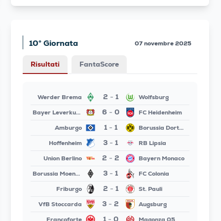
10° Giornata
07 novembre 2025
Risultati
FantaScore
2
1
Werder Brema
Wolfsburg
-
6
0
Bayer Leverkusen
FC Heidenheim
-
1
1
Amburgo
Borussia Dortmund
-
3
1
Hoffenheim
RB Lipsia
-
2
2
Union Berlino
Bayern Monaco
-
3
1
Borussia Moenchengladbach
FC Colonia
-
2
1
Friburgo
St. Pauli
-
3
2
VfB Stoccarda
Augsburg
-
1
0
Francoforte
Magonza 05
-