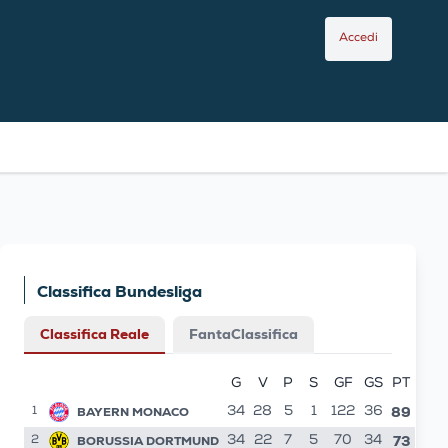
Accedi
Classifica Bundesliga
Classifica Reale
FantaClassifica
G
V
P
S
GF
GS
PT
89
BAYERN MONACO
34
28
5
1
122
36
1
73
BORUSSIA DORTMUND
34
22
7
5
70
34
2