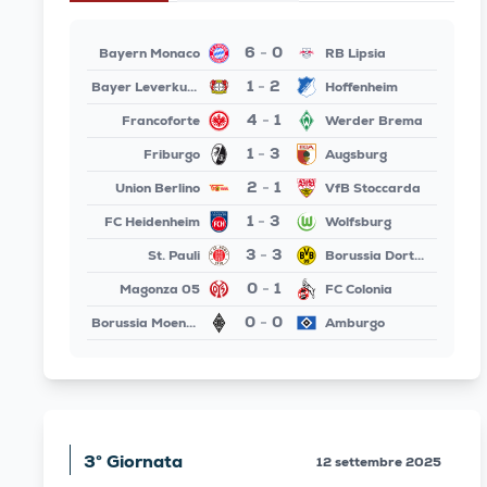
6
0
Bayern Monaco
RB Lipsia
-
1
2
Bayer Leverkusen
Hoffenheim
-
4
1
Francoforte
Werder Brema
-
1
3
Friburgo
Augsburg
-
2
1
Union Berlino
VfB Stoccarda
-
1
3
FC Heidenheim
Wolfsburg
-
3
3
St. Pauli
Borussia Dortmund
-
0
1
Magonza 05
FC Colonia
-
0
0
Borussia Moenchengladbach
Amburgo
-
3° Giornata
12 settembre 2025