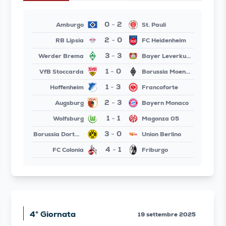
0
2
Amburgo
St. Pauli
-
2
0
RB Lipsia
FC Heidenheim
-
3
3
Werder Brema
Bayer Leverkusen
-
1
0
VfB Stoccarda
Borussia Moenchengladbach
-
1
3
Hoffenheim
Francoforte
-
2
3
Augsburg
Bayern Monaco
-
1
1
Wolfsburg
Magonza 05
-
3
0
Borussia Dortmund
Union Berlino
-
4
1
FC Colonia
Friburgo
-
4° Giornata
19 settembre 2025