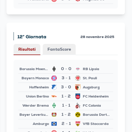
12° Giornata
28 novembre 2025
Risultati
FantaScore
0
0
Borussia Moenchengladbach
RB Lipsia
-
3
1
Bayern Monaco
St. Pauli
-
3
0
Hoffenheim
Augsburg
-
1
2
Union Berlino
FC Heidenheim
-
1
1
Werder Brema
FC Colonia
-
1
2
Bayer Leverkusen
Borussia Dortmund
-
2
1
Amburgo
VfB Stoccarda
-