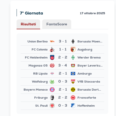
7° Giornata
17 ottobre 2025
Risultati
FantaScore
3
1
Union Berlino
Borussia Moenchengladbach
-
1
1
FC Colonia
Augsburg
-
2
2
FC Heidenheim
Werder Brema
-
3
4
Magonza 05
Bayer Leverkusen
-
2
1
RB Lipsia
Amburgo
-
0
3
Wolfsburg
VfB Stoccarda
-
2
1
Bayern Monaco
Borussia Dortmund
-
2
2
Friburgo
Francoforte
-
0
3
St. Pauli
Hoffenheim
-