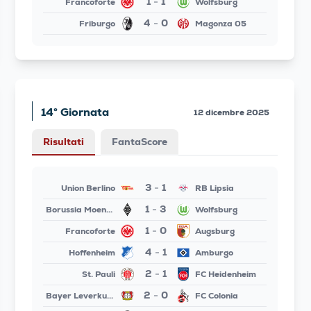
1
1
Francoforte
Wolfsburg
-
4
0
Friburgo
Magonza 05
-
14° Giornata
12 dicembre 2025
Risultati
FantaScore
3
1
Union Berlino
RB Lipsia
-
1
3
Borussia Moenchengladbach
Wolfsburg
-
1
0
Francoforte
Augsburg
-
4
1
Hoffenheim
Amburgo
-
2
1
St. Pauli
FC Heidenheim
-
2
0
Bayer Leverkusen
FC Colonia
-