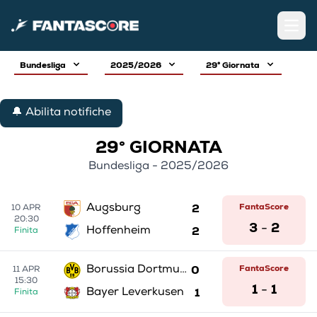
Open
Bundesliga
2025/2026
29° Giornata
🔔 Abilita notifiche
29° GIORNATA
Bundesliga - 2025/2026
2
FantaScore
Augsburg
10 APR
20:30
3
2
-
2
Hoffenheim
Finita
0
FantaScore
Borussia Dortmund
11 APR
15:30
1
1
-
1
Bayer Leverkusen
Finita