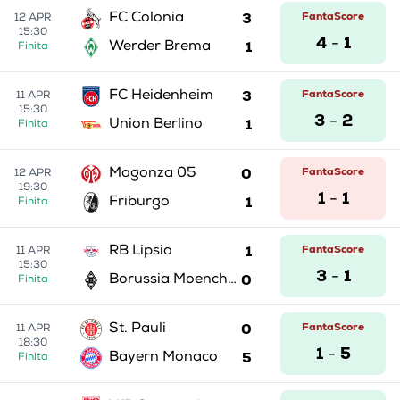
3
FantaScore
FC Colonia
12 APR
15:30
4
1
-
1
Werder Brema
Finita
3
FantaScore
FC Heidenheim
11 APR
15:30
3
2
-
1
Union Berlino
Finita
0
FantaScore
Magonza 05
12 APR
19:30
1
1
-
1
Friburgo
Finita
1
FantaScore
RB Lipsia
11 APR
15:30
3
1
-
0
Borussia Moenchengladbach
Finita
0
FantaScore
St. Pauli
11 APR
18:30
1
5
-
5
Bayern Monaco
Finita