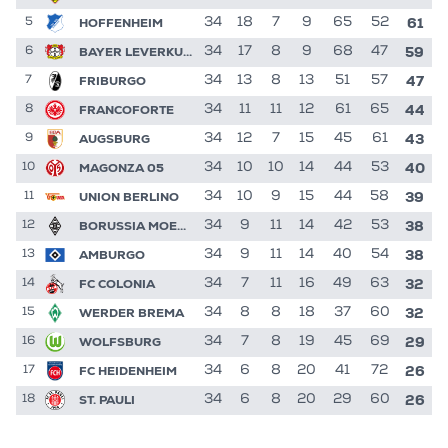
61
HOFFENHEIM
34
18
7
9
65
52
5
59
BAYER LEVERKUSEN
34
17
8
9
68
47
6
47
FRIBURGO
34
13
8
13
51
57
7
44
FRANCOFORTE
34
11
11
12
61
65
8
43
AUGSBURG
34
12
7
15
45
61
9
40
MAGONZA 05
34
10
10
14
44
53
10
39
UNION BERLINO
34
10
9
15
44
58
11
38
BORUSSIA MOENCHENGLADBACH
34
9
11
14
42
53
12
38
AMBURGO
34
9
11
14
40
54
13
32
FC COLONIA
34
7
11
16
49
63
14
32
WERDER BREMA
34
8
8
18
37
60
15
29
WOLFSBURG
34
7
8
19
45
69
16
26
FC HEIDENHEIM
34
6
8
20
41
72
17
26
ST. PAULI
34
6
8
20
29
60
18