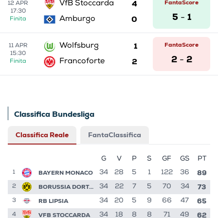
4
FantaScore
VfB Stoccarda
12 APR
17:30
5
1
-
0
Amburgo
Finita
1
FantaScore
Wolfsburg
11 APR
15:30
2
2
-
2
Francoforte
Finita
Classifica Bundesliga
Classifica Reale
FantaClassifica
G
V
P
S
GF
GS
PT
89
BAYERN MONACO
34
28
5
1
122
36
1
73
BORUSSIA DORTMUND
34
22
7
5
70
34
2
65
RB LIPSIA
34
20
5
9
66
47
3
62
VFB STOCCARDA
34
18
8
8
71
49
4