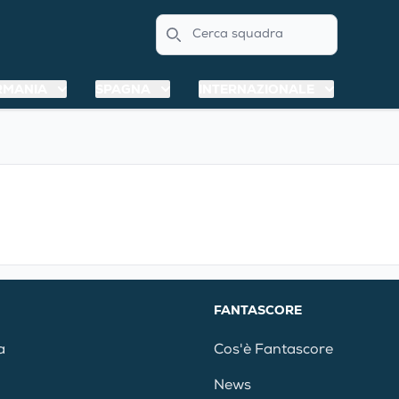
Search
RMANIA
SPAGNA
INTERNAZIONALE
FANTASCORE
a
Cos'è Fantascore
News