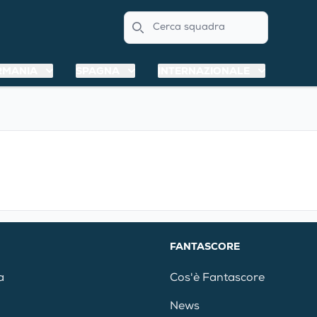
Search
RMANIA
SPAGNA
INTERNAZIONALE
FANTASCORE
a
Cos'è Fantascore
News