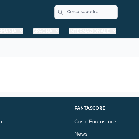
Search
RMANIA
SPAGNA
INTERNAZIONALE
FANTASCORE
a
Cos'è Fantascore
News