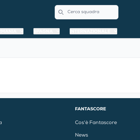
Search
RMANIA
SPAGNA
INTERNAZIONALE
FANTASCORE
a
Cos'è Fantascore
News