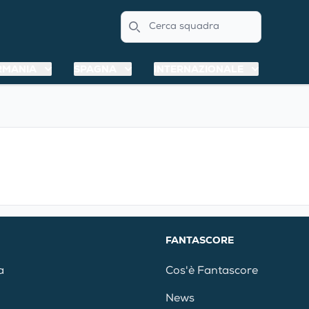
Search
RMANIA
SPAGNA
INTERNAZIONALE
FANTASCORE
a
Cos'è Fantascore
News