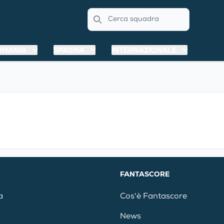
Search
RMANIA
SPAGNA
INTERNAZIONALE
FANTASCORE
a
Cos'è Fantascore
News