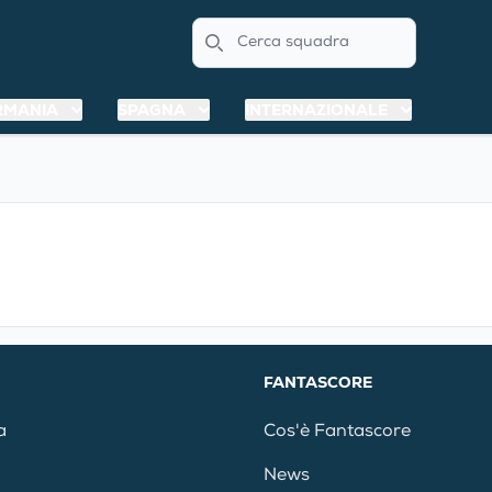
Search
RMANIA
SPAGNA
INTERNAZIONALE
FANTASCORE
a
Cos'è Fantascore
News