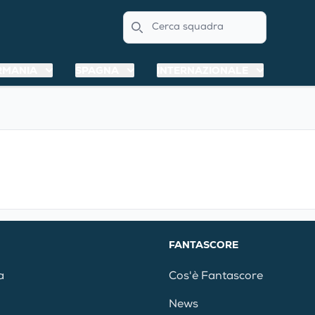
Search
RMANIA
SPAGNA
INTERNAZIONALE
FANTASCORE
a
Cos'è Fantascore
News