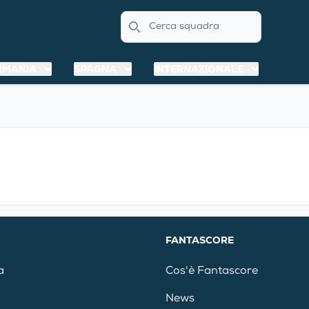
Search
RMANIA
SPAGNA
INTERNAZIONALE
FANTASCORE
a
Cos'è Fantascore
News