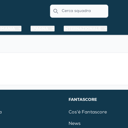
Search
RMANIA
SPAGNA
INTERNAZIONALE
FANTASCORE
a
Cos'è Fantascore
News