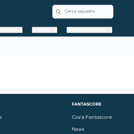
Search
RMANIA
SPAGNA
INTERNAZIONALE
FANTASCORE
a
Cos'è Fantascore
News