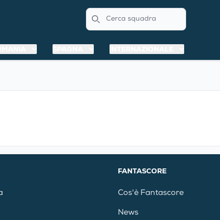
Search
RMANIA
SPAGNA
INTERNAZIONALE
FANTASCORE
a
Cos'è Fantascore
News