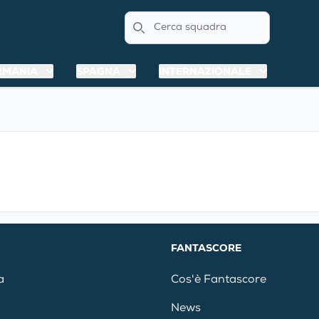
Search
RMANIA
SPAGNA
INTERNAZIONALE
FANTASCORE
a
Cos'è Fantascore
News