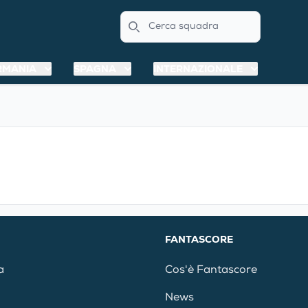
Search
RMANIA
SPAGNA
INTERNAZIONALE
FANTASCORE
a
Cos'è Fantascore
News