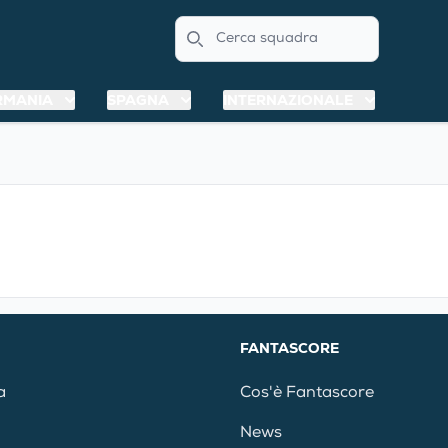
Search
RMANIA
SPAGNA
INTERNAZIONALE
FANTASCORE
a
Cos'è Fantascore
News