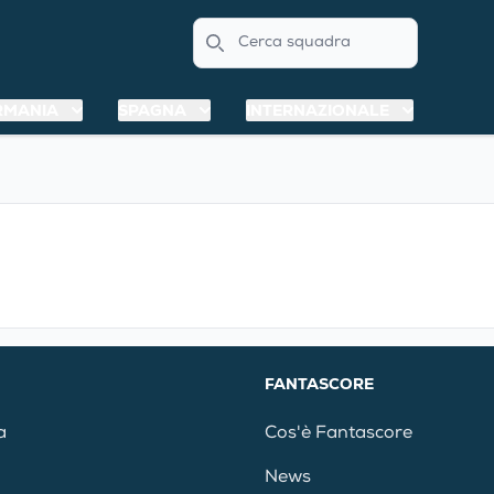
Search
RMANIA
SPAGNA
INTERNAZIONALE
FANTASCORE
a
Cos'è Fantascore
News