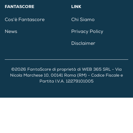
FANTASCORE
LINK
Cos'è Fantascore
Chi Siamo
News
Privacy Policy
Disclaimer
©2026 FantaScore di proprietà di WEB 365 SRL - Via
Nicola Marchese 10, 00141 Roma (RM) - Codice Fiscale e
Partita I.V.A. 12279101005