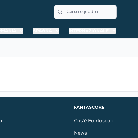
Search
RMANIA
SPAGNA
INTERNAZIONALE
FANTASCORE
a
Cos'è Fantascore
News