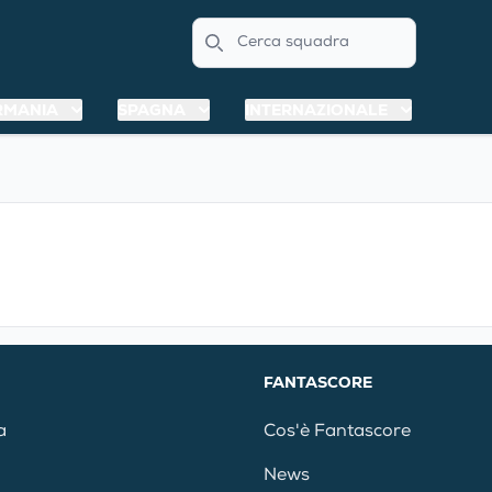
Search
RMANIA
SPAGNA
INTERNAZIONALE
FANTASCORE
a
Cos'è Fantascore
News