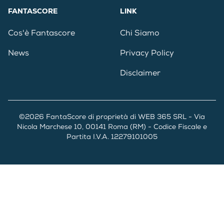
FANTASCORE
LINK
Cos'è Fantascore
Chi Siamo
News
Privacy Policy
Disclaimer
©2026 FantaScore di proprietà di WEB 365 SRL - Via
Nicola Marchese 10, 00141 Roma (RM) - Codice Fiscale e
Partita I.V.A. 12279101005