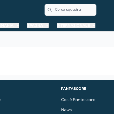
Search
RMANIA
SPAGNA
INTERNAZIONALE
FANTASCORE
a
Cos'è Fantascore
News