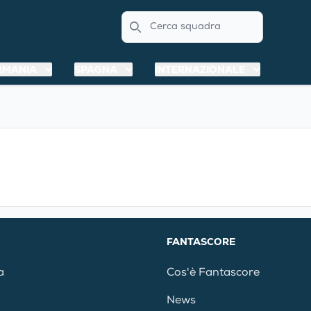
Search
RMANIA
SPAGNA
INTERNAZIONALE
FANTASCORE
a
Cos'è Fantascore
News