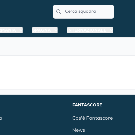
Search
RMANIA
SPAGNA
INTERNAZIONALE
FANTASCORE
a
Cos'è Fantascore
News