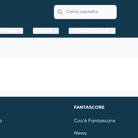
Search
RMANIA
SPAGNA
INTERNAZIONALE
FANTASCORE
a
Cos'è Fantascore
News