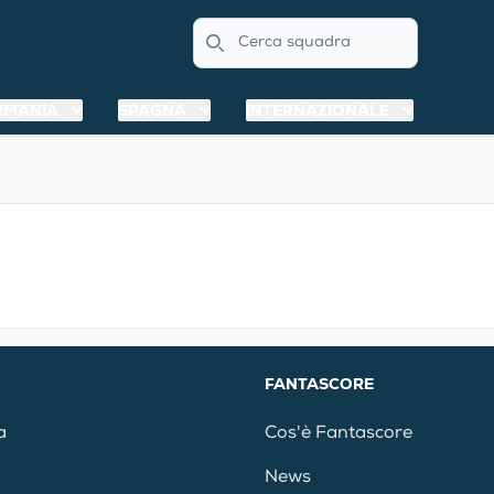
Search
RMANIA
SPAGNA
INTERNAZIONALE
FANTASCORE
a
Cos'è Fantascore
News