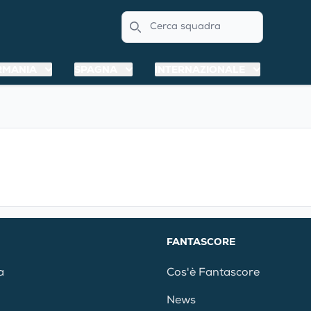
Search
RMANIA
SPAGNA
INTERNAZIONALE
FANTASCORE
a
Cos'è Fantascore
News