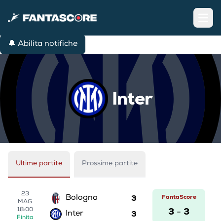
Open
🔔 Abilita notifiche
Inter
Ultime partite
Prossime partite
23
3
FantaScore
Bologna
MAG
3
3
18:00
-
3
Inter
Finita