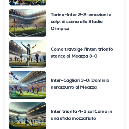
Torino-Inter 2-2: emozioni e
colpi di scena allo Stadio
Olimpico
Como travolge l'Inter: trionfo
storico al Meazza 3-0
Inter-Cagliari 3-0: Dominio
nerazzurro al Meazza
Inter trionfa 4-3 sul Como in
una sfida mozzafiato