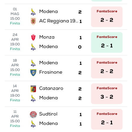
01
2
FantaScore
Modena
MAG
2
2
15:00
-
1
AC Reggiana 1919
Finita
24
1
FantaScore
Monza
APR
2
1
19:00
-
0
Modena
Finita
18
1
FantaScore
Modena
APR
2
2
15:00
-
2
Frosinone
Finita
14
2
FantaScore
Catanzaro
APR
3
2
19:00
-
2
Modena
Finita
11
1
FantaScore
Sudtirol
APR
2
1
15:00
-
1
Modena
Finita