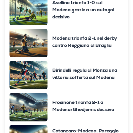
Avellino trionfa 1-0 sul
Modena grazie a un autogol
decisivo
Modena trionfa 2-1 nel derby
contro Reggiana al Braglia
Birindelli regala al Monza una
vittoria sofferta sul Modena
Frosinone trionfa 2-1 a
Modena: Ghedjemis decisivo
Catanzaro-Modena: Pareggio