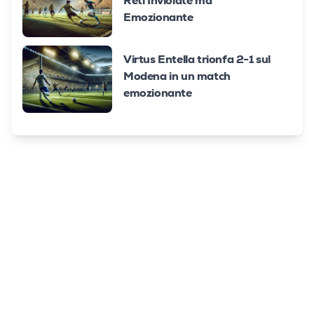
Reti Inviolate ma
Emozionante
Virtus Entella trionfa 2-1 sul
Modena in un match
emozionante