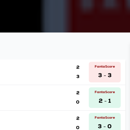
2
FantaScore
3
3
3
-
2
FantaScore
2
1
0
-
2
FantaScore
3
0
0
-