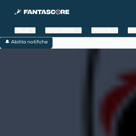
ITALIA
INGHILTERRA
FRANCIA
GE
🔔 Abilita notifiche