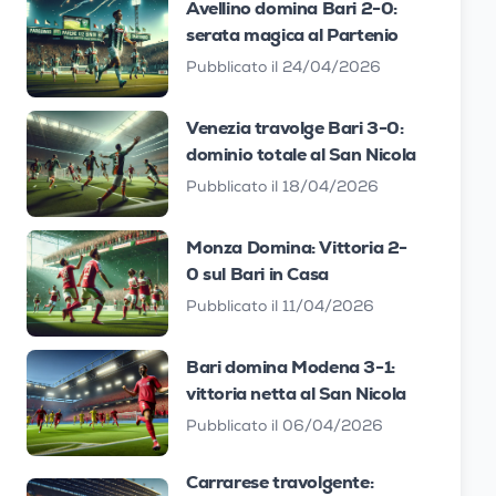
Avellino domina Bari 2-0:
serata magica al Partenio
Pubblicato il 24/04/2026
Venezia travolge Bari 3-0:
dominio totale al San Nicola
Pubblicato il 18/04/2026
Monza Domina: Vittoria 2-
0 sul Bari in Casa
Pubblicato il 11/04/2026
Bari domina Modena 3-1:
vittoria netta al San Nicola
Pubblicato il 06/04/2026
Carrarese travolgente: