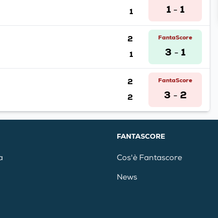
1
1
1
-
2
FantaScore
3
1
1
-
2
FantaScore
3
2
2
-
FANTASCORE
a
Cos'è Fantascore
News