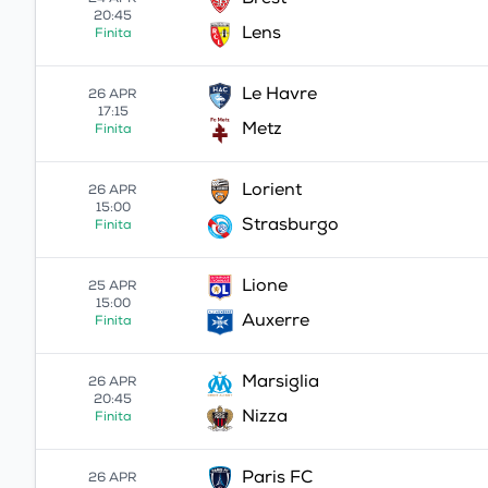
Brest
24 APR
20:45
Lens
Finita
Le Havre
26 APR
17:15
Metz
Finita
Lorient
26 APR
15:00
Strasburgo
Finita
Lione
25 APR
15:00
Auxerre
Finita
Marsiglia
26 APR
20:45
Nizza
Finita
Paris FC
26 APR