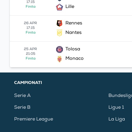
17:15
Lille
Finita
Rennes
26 APR
17:15
Nantes
Finita
Tolosa
25 APR
21:05
Monaco
Finita
CAMPIONATI
Serie A
Bundeslig
Serie B
Ligue 1
Premiere League
La Liga