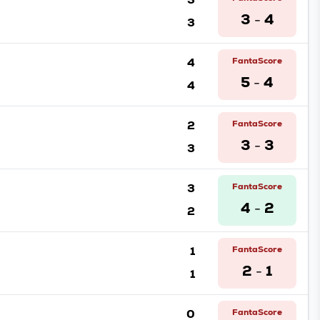
3
4
3
-
4
FantaScore
5
4
4
-
2
FantaScore
3
3
3
-
3
FantaScore
4
2
2
-
1
FantaScore
2
1
1
-
0
FantaScore