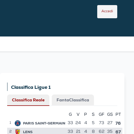
Accedi
Classifica Ligue 1
Classifica Reale
FantaClassifica
G
V
P
S
GF
GS
PT
76
PARIS SAINT-GERMAIN
33
24
4
5
73
27
1
67
LENS
33
21
4
8
62
35
2