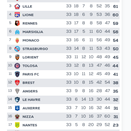
61
LILLE
33
18
7
8
52
35
3
60
LIONE
33
18
6
9
53
36
4
59
RENNES
33
17
8
8
58
47
5
56
MARSIGLIA
33
17
5
11
60
44
6
54
MONACO
33
16
6
11
56
49
7
50
STRASBURGO
33
14
8
11
53
43
8
45
LORIENT
33
11
12
10
48
49
9
44
TOLOSA
33
12
8
13
47
46
10
41
PARIS FC
33
10
11
12
45
49
11
38
BREST
33
10
8
15
42
54
12
35
ANGERS
33
9
8
16
28
47
13
32
LE HAVRE
33
6
14
13
30
44
14
31
AUXERRE
33
7
10
16
32
44
15
31
NIZZA
33
7
10
16
37
60
16
23
NANTES
33
5
8
20
29
52
17