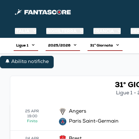
ITALIA
INGHILTERRA
FRANCIA
GE
Ligue 1
2025/2026
31° Giornata
🔔 Abilita notifiche
31° G
Ligue 1 
Angers
25 APR
19:00
Paris Saint-Germain
Finita