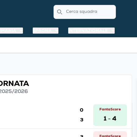
Search
RMANIA
SPAGNA
INTERNAZIONALE
IORNATA
- 2025/2026
0
FantaScore
1
4
3
-
3
FantaScore