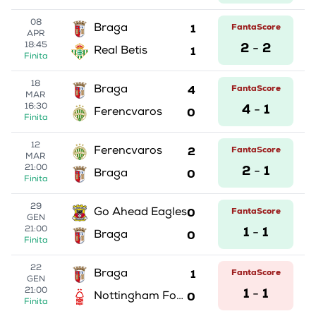
08
1
FantaScore
Braga
APR
2
2
18:45
-
1
Real Betis
Finita
18
4
FantaScore
Braga
MAR
4
1
16:30
-
0
Ferencvaros
Finita
12
2
FantaScore
Ferencvaros
MAR
2
1
21:00
-
0
Braga
Finita
29
0
FantaScore
Go Ahead Eagles
GEN
1
1
21:00
-
0
Braga
Finita
22
1
FantaScore
Braga
GEN
1
1
21:00
-
0
Nottingham Forest
Finita