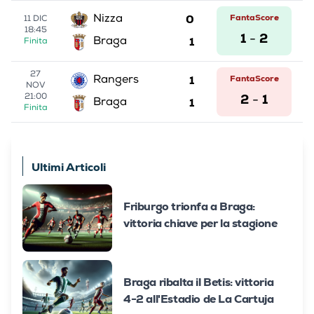
0
FantaScore
Nizza
11 DIC
18:45
1
2
-
1
Braga
Finita
27
1
FantaScore
Rangers
NOV
2
1
21:00
-
1
Braga
Finita
Ultimi Articoli
Friburgo trionfa a Braga:
vittoria chiave per la stagione
Braga ribalta il Betis: vittoria
4-2 all'Estadio de La Cartuja