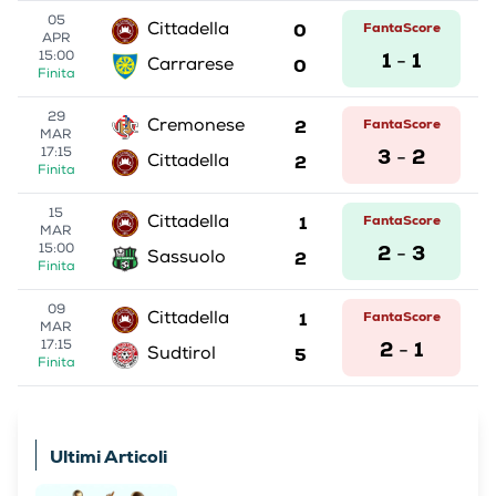
05
0
FantaScore
Cittadella
APR
1
1
15:00
-
0
Carrarese
Finita
29
2
FantaScore
Cremonese
MAR
3
2
17:15
-
2
Cittadella
Finita
15
1
FantaScore
Cittadella
MAR
2
3
15:00
-
2
Sassuolo
Finita
09
1
FantaScore
Cittadella
MAR
2
1
17:15
-
5
Sudtirol
Finita
Ultimi Articoli