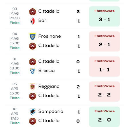
09
3
FantaScore
Cittadella
MAG
3
1
20:30
-
1
Bari
Finita
04
1
FantaScore
Frosinone
MAG
2
1
15:00
-
1
Cittadella
Finita
01
0
FantaScore
Cittadella
MAG
1
1
18:30
-
1
Brescia
Finita
25
2
FantaScore
Reggiana
APR
2
2
15:00
-
1
Cittadella
Finita
12
1
FantaScore
Sampdoria
APR
2
0
17:15
-
0
Cittadella
Finita