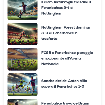
Kerem Akturkoglu trascina il
Fenerbahce: 2-1 al
Nottingham
Nottingham Forest domina:
3-0 al Fenerbahce in
trasferta
FCSB e Fenerbahce: pareggio
emozionante all'Arena
Nationala
Sancho decide: Aston Villa
supera il Fenerbahce 1-0
Fenerbahce travolge Brann