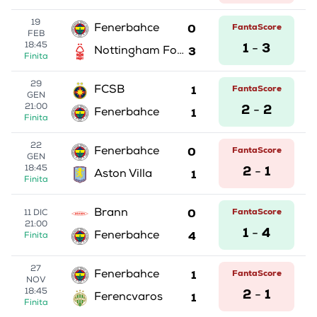
19
0
FantaScore
Fenerbahce
FEB
1
3
18:45
-
3
Nottingham Forest
Finita
29
1
FantaScore
FCSB
GEN
2
2
21:00
-
1
Fenerbahce
Finita
22
0
FantaScore
Fenerbahce
GEN
2
1
18:45
-
1
Aston Villa
Finita
0
FantaScore
Brann
11 DIC
21:00
1
4
-
4
Fenerbahce
Finita
27
1
FantaScore
Fenerbahce
NOV
2
1
18:45
-
1
Ferencvaros
Finita