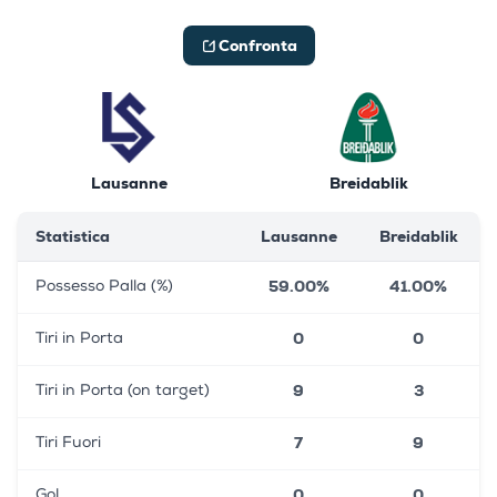
Confronta
Lausanne
Breidablik
Statistica
Lausanne
Breidablik
59.00%
41.00%
Possesso Palla (%)
0
0
Tiri in Porta
9
3
Tiri in Porta (on target)
7
9
Tiri Fuori
0
0
Gol