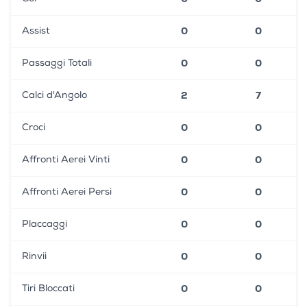
0
0
Assist
0
0
Passaggi Totali
2
7
Calci d'Angolo
0
0
Croci
0
0
Affronti Aerei Vinti
0
0
Affronti Aerei Persi
0
0
Placcaggi
0
0
Rinvii
0
0
Tiri Bloccati