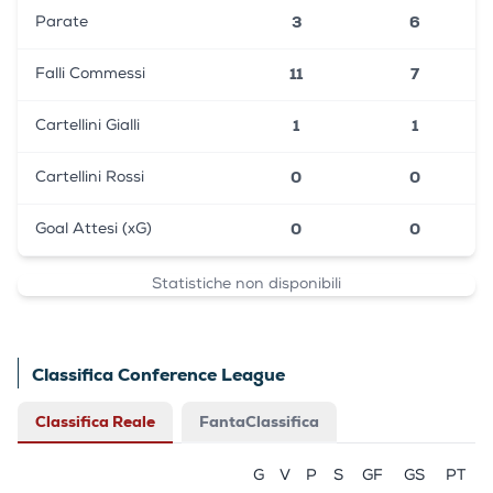
3
6
Parate
11
7
Falli Commessi
1
1
Cartellini Gialli
0
0
Cartellini Rossi
0
0
Goal Attesi (xG)
Statistiche non disponibili
Classifica Conference League
Classifica Reale
FantaClassifica
G
V
P
S
GF
GS
PT