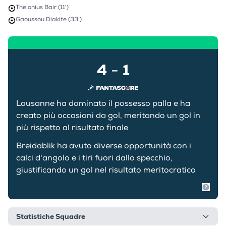
Thelonius Bair (11')
Gaoussou Diakite (33')
4
1
-
Lausanne ha dominato il possesso palla e ha
creato più occasioni da gol, meritando un gol in
più rispetto al risultato finale
Breidablik ha avuto diverse opportunità con i
calci d'angolo e i tiri fuori dallo specchio,
giustificando un gol nel risultato meritocratico
Mostr
Statistiche Squadre