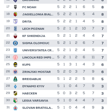
8
FC NOAH
5
2
2
1
6
5
17
8
JAGIELLONIA BIALYSTOK
5
2
2
1
5
4
18
8
DRITA
5
2
2
1
4
5
19
7
LECH POZNAN
5
2
1
2
10
7
20
7
KF SHKENDIJA
5
2
1
2
4
4
21
7
SIGMA OLOMOUC
5
2
1
2
6
7
22
7
UNIVERSITATEA CRAIOVA
5
2
1
2
4
5
23
7
LINCOLN RED IMPS FC
5
2
1
2
6
11
24
6
KUPS
5
1
3
1
4
3
25
6
ZRINJSKI MOSTAR
5
2
0
3
7
9
26
5
BREIDABLIK
5
1
2
2
5
8
27
3
DYNAMO KYIV
5
1
0
4
7
9
28
3
HAECKEN
5
0
3
2
5
7
29
3
LEGIA VARSAVIA
5
1
0
4
4
7
30
3
SLOVAN BRATISLAVA
5
1
0
4
4
9
31