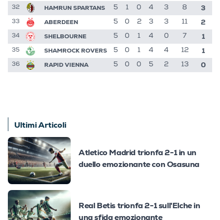
3
HAMRUN SPARTANS
5
1
0
4
3
8
32
2
ABERDEEN
5
0
2
3
3
11
33
1
SHELBOURNE
5
0
1
4
0
7
34
1
SHAMROCK ROVERS
5
0
1
4
4
12
35
0
RAPID VIENNA
5
0
0
5
2
13
36
Ultimi Articoli
Atletico Madrid trionfa 2-1 in un
duello emozionante con Osasuna
Real Betis trionfa 2-1 sull'Elche in
una sfida emozionante