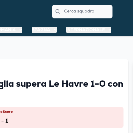
Search
RMANIA
SPAGNA
INTERNAZIONALE
glia supera Le Havre 1-0 con
taScore
1
-