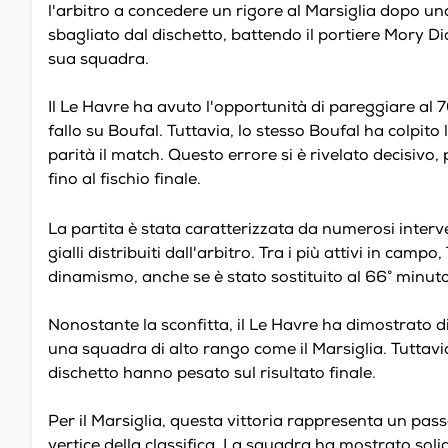
l'arbitro a concedere un rigore al Marsiglia dopo 
sbagliato dal dischetto, battendo il portiere Mory D
sua squadra.
Il Le Havre ha avuto l'opportunità di pareggiare al
fallo su Boufal. Tuttavia, lo stesso Boufal ha colpito
parità il match. Questo errore si è rivelato decisivo,
fino al fischio finale.
La partita è stata caratterizzata da numerosi interv
gialli distribuiti dall'arbitro. Tra i più attivi in c
dinamismo, anche se è stato sostituito al 66° minuto p
Nonostante la sconfitta, il Le Havre ha dimostrato di
una squadra di alto rango come il Marsiglia. Tuttavia
dischetto hanno pesato sul risultato finale.
Per il Marsiglia, questa vittoria rappresenta un pass
vertice della classifica. La squadra ha mostrato solid