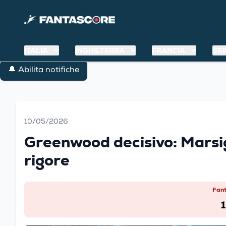
ITALIA
INGHILTERRA
FRANCIA
GE
🔔 Abilita notifiche
10/05/2026
Greenwood decisivo: Marsi
rigore
Fan
1