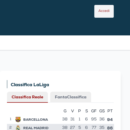
Accedi
Classifica LaLiga
Classifica Reale
FantaClassifica
G
V
P
S
GF
GS
PT
94
BARCELLONA
38
31
1
6
95
36
1
86
REAL MADRID
38
27
5
6
77
35
2