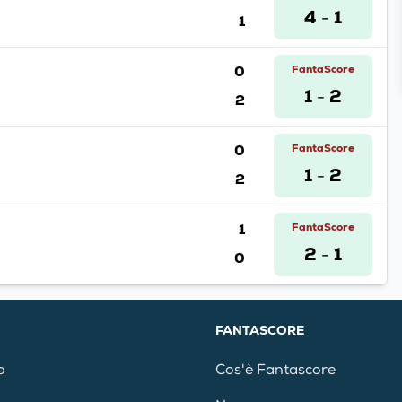
4
1
1
-
0
FantaScore
1
2
2
-
0
FantaScore
1
2
2
-
1
FantaScore
2
1
0
-
FANTASCORE
a
Cos'è Fantascore