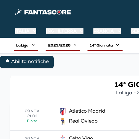
ITALIA
INGHILTERRA
FRANCIA
GE
LaLiga
2025/2026
14° Giornata
🔔 Abilita notifiche
14° G
LaLiga -
Atletico Madrid
29 NOV
21:00
Real Oviedo
Finita