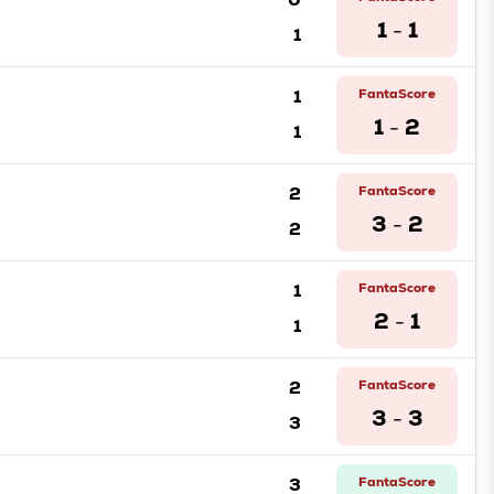
1
1
1
-
1
FantaScore
1
2
1
-
2
FantaScore
3
2
2
-
1
FantaScore
2
1
1
-
2
FantaScore
3
3
3
-
3
FantaScore