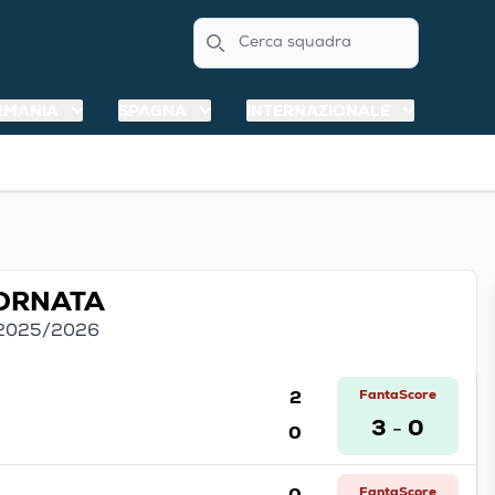
Search
RMANIA
SPAGNA
INTERNAZIONALE
IORNATA
 2025/2026
2
FantaScore
3
0
0
-
0
FantaScore