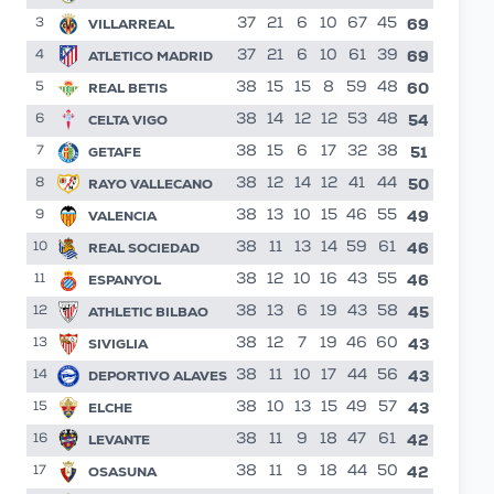
69
VILLARREAL
37
21
6
10
67
45
3
69
ATLETICO MADRID
37
21
6
10
61
39
4
60
REAL BETIS
38
15
15
8
59
48
5
54
CELTA VIGO
38
14
12
12
53
48
6
51
GETAFE
38
15
6
17
32
38
7
50
RAYO VALLECANO
38
12
14
12
41
44
8
49
VALENCIA
38
13
10
15
46
55
9
46
REAL SOCIEDAD
38
11
13
14
59
61
10
46
ESPANYOL
38
12
10
16
43
55
11
45
ATHLETIC BILBAO
38
13
6
19
43
58
12
43
SIVIGLIA
38
12
7
19
46
60
13
43
DEPORTIVO ALAVES
38
11
10
17
44
56
14
43
ELCHE
38
10
13
15
49
57
15
42
LEVANTE
38
11
9
18
47
61
16
42
OSASUNA
38
11
9
18
44
50
17