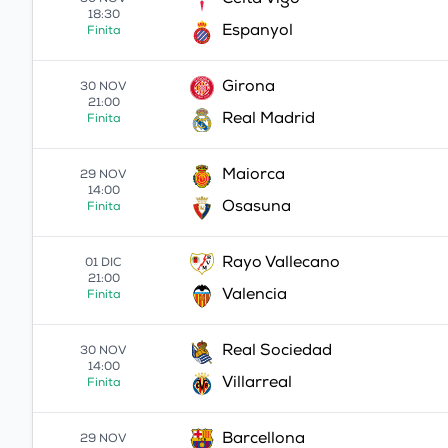
Celta Vigo
30 NOV
18:30
Espanyol
Finita
Girona
30 NOV
21:00
Real Madrid
Finita
Maiorca
29 NOV
14:00
Osasuna
Finita
Rayo Vallecano
01 DIC
21:00
Valencia
Finita
Real Sociedad
30 NOV
14:00
Villarreal
Finita
Barcellona
29 NOV