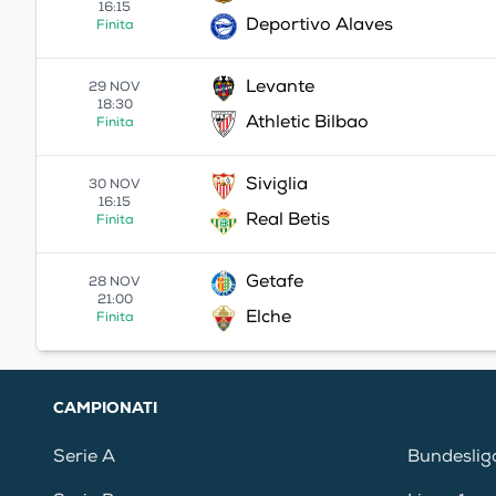
16:15
Deportivo Alaves
Finita
Levante
29 NOV
18:30
Athletic Bilbao
Finita
Siviglia
30 NOV
16:15
Real Betis
Finita
Getafe
28 NOV
21:00
Elche
Finita
CAMPIONATI
Serie A
Bundeslig