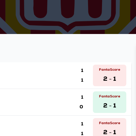
1
FantaScore
2
1
1
-
1
FantaScore
2
1
0
-
1
FantaScore
2
1
1
-