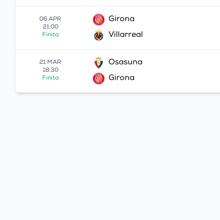
Girona
06 APR
21:00
Villarreal
Finita
Osasuna
21 MAR
18:30
Girona
Finita