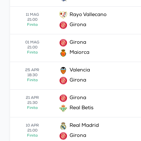
Rayo Vallecano
11 MAG
21:00
Girona
Finita
Girona
01 MAG
21:00
Maiorca
Finita
Valencia
25 APR
18:30
Girona
Finita
Girona
21 APR
21:30
Real Betis
Finita
Real Madrid
10 APR
21:00
Girona
Finita