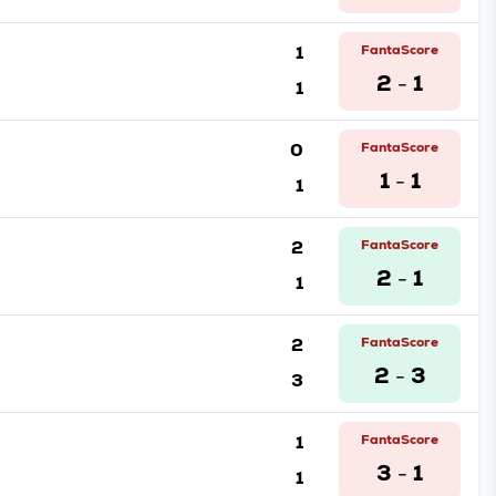
1
FantaScore
2
1
1
-
0
FantaScore
1
1
1
-
2
FantaScore
2
1
1
-
2
FantaScore
2
3
3
-
1
FantaScore
3
1
1
-