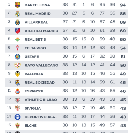
94
BARCELLONA
38
31
1
6
95
36
1
86
REAL MADRID
38
27
5
6
77
35
2
69
VILLARREAL
37
21
6
10
67
45
3
69
ATLETICO MADRID
37
21
6
10
61
39
4
60
REAL BETIS
38
15
15
8
59
48
5
54
CELTA VIGO
38
14
12
12
53
48
6
51
GETAFE
38
15
6
17
32
38
7
50
RAYO VALLECANO
38
12
14
12
41
44
8
49
VALENCIA
38
13
10
15
46
55
9
46
REAL SOCIEDAD
38
11
13
14
59
61
10
46
ESPANYOL
38
12
10
16
43
55
11
45
ATHLETIC BILBAO
38
13
6
19
43
58
12
43
SIVIGLIA
38
12
7
19
46
60
13
43
DEPORTIVO ALAVES
38
11
10
17
44
56
14
43
ELCHE
38
10
13
15
49
57
15