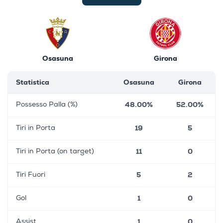
Osasuna
Girona
Statistica
Osasuna
Girona
48.00%
52.00%
Possesso Palla (%)
19
5
Tiri in Porta
11
0
Tiri in Porta (on target)
5
2
Tiri Fuori
1
0
Gol
1
0
Assist