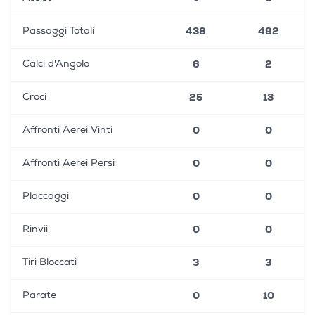
438
492
Passaggi Totali
6
2
Calci d'Angolo
25
13
Croci
0
0
Affronti Aerei Vinti
0
0
Affronti Aerei Persi
0
0
Placcaggi
0
0
Rinvii
3
3
Tiri Bloccati
0
10
Parate