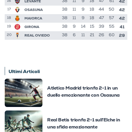
42
LEVANTE
38
11
9
18
47
61
16
42
OSASUNA
38
11
9
18
44
50
17
42
MAIORCA
38
11
9
18
47
57
18
41
GIRONA
38
9
14
15
39
55
19
29
REAL OVIEDO
38
6
11
21
26
60
20
Ultimi Articoli
Atletico Madrid trionfa 2-1 in un
duello emozionante con Osasuna
Real Betis trionfa 2-1 sull'Elche in
una sfida emozionante