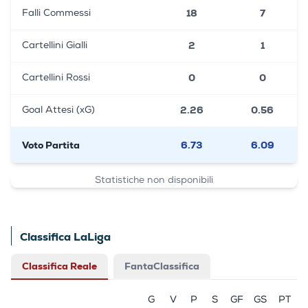
18
7
Falli Commessi
2
1
Cartellini Gialli
0
0
Cartellini Rossi
2.26
0.56
Goal Attesi (xG)
Voto Partita
6.73
6.09
Statistiche non disponibili
Classifica LaLiga
Classifica Reale
FantaClassifica
G
V
P
S
GF
GS
PT