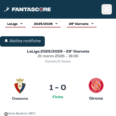
Open
LaLiga
2025/2026
29° Giornata
🔔 Abilita notifiche
LaLiga 2025/2026 - 29° Giornata
21 marzo 2026 - 18:30
Estadio El Sadar
1 - 0
Finita
Girona
Osasuna
Ante Budimir (80')