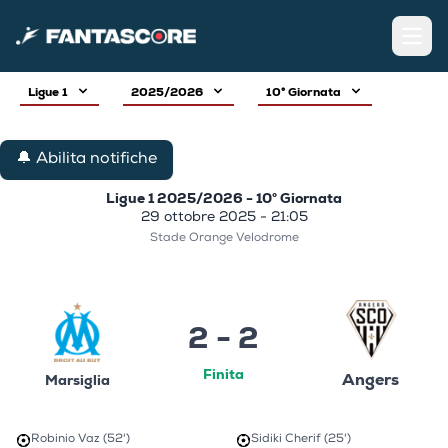
Open
Ligue 1
2025/2026
10° Giornata
🔔 Abilita notifiche
Ligue 1 2025/2026 - 10° Giornata
29 ottobre 2025 - 21:05
Stade Orange Velodrome
2 - 2
Finita
Angers
Marsiglia
Robinio Vaz (52')
Sidiki Cherif (25')