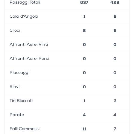
637
428
Passaggi Totali
1
5
Calci d'Angolo
8
5
Croci
0
0
Affronti Aerei Vinti
0
0
Affronti Aerei Persi
0
0
Placcaggi
0
0
Rinvii
1
3
Tiri Bloccati
4
4
Parate
11
7
Falli Commessi