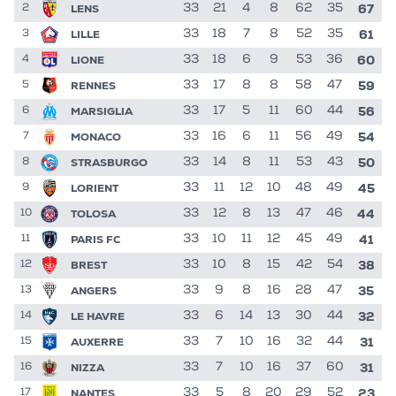
67
LENS
33
21
4
8
62
35
2
61
LILLE
33
18
7
8
52
35
3
60
LIONE
33
18
6
9
53
36
4
59
RENNES
33
17
8
8
58
47
5
56
MARSIGLIA
33
17
5
11
60
44
6
54
MONACO
33
16
6
11
56
49
7
50
STRASBURGO
33
14
8
11
53
43
8
45
LORIENT
33
11
12
10
48
49
9
44
TOLOSA
33
12
8
13
47
46
10
41
PARIS FC
33
10
11
12
45
49
11
38
BREST
33
10
8
15
42
54
12
35
ANGERS
33
9
8
16
28
47
13
32
LE HAVRE
33
6
14
13
30
44
14
31
AUXERRE
33
7
10
16
32
44
15
31
NIZZA
33
7
10
16
37
60
16
23
NANTES
33
5
8
20
29
52
17