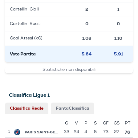
2
1
Cartellini Gialli
0
0
Cartellini Rossi
1.08
1.10
Goal Attesi (xG)
Voto Partita
5.64
5.91
Statistiche non disponibili
Classifica Ligue 1
Classifica Reale
FantaClassifica
G
V
P
S
GF
GS
PT
76
PARIS SAINT-GERMAIN
33
24
4
5
73
27
1