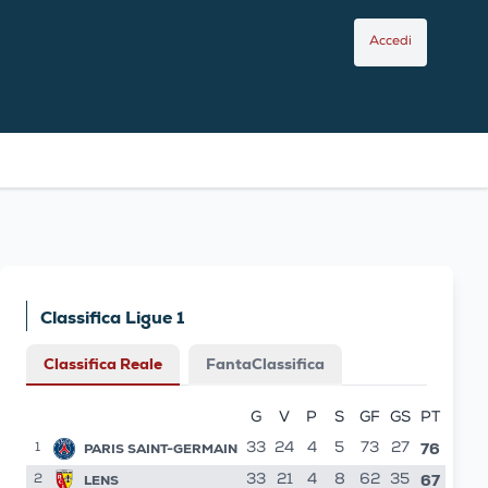
Accedi
Classifica Ligue 1
Classifica Reale
FantaClassifica
G
V
P
S
GF
GS
PT
76
PARIS SAINT-GERMAIN
33
24
4
5
73
27
1
67
LENS
33
21
4
8
62
35
2