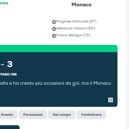
inita
Monaco
Maghnes Akliouche (27')
Aleksandr Golovin (55')
Folarin Balogun (73')
3
-
alla e ha creato più occasioni da gol, ma il Monaco
Mostra in
e Evento
Formazioni
Dal campo
FantaScore