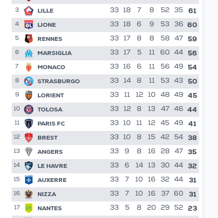
61
LILLE
33
18
7
8
52
35
3
60
LIONE
33
18
6
9
53
36
4
59
RENNES
33
17
8
8
58
47
5
56
MARSIGLIA
33
17
5
11
60
44
6
54
MONACO
33
16
6
11
56
49
7
50
STRASBURGO
33
14
8
11
53
43
8
45
LORIENT
33
11
12
10
48
49
9
44
TOLOSA
33
12
8
13
47
46
10
41
PARIS FC
33
10
11
12
45
49
11
38
BREST
33
10
8
15
42
54
12
35
ANGERS
33
9
8
16
28
47
13
32
LE HAVRE
33
6
14
13
30
44
14
formazioni
31
AUXERRE
33
7
10
16
32
44
15
31
NIZZA
33
7
10
16
37
60
16
23
NANTES
33
5
8
20
29
52
17