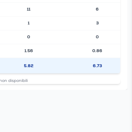
11
6
1
3
0
0
1.56
0.86
5.82
6.73
non disponibili