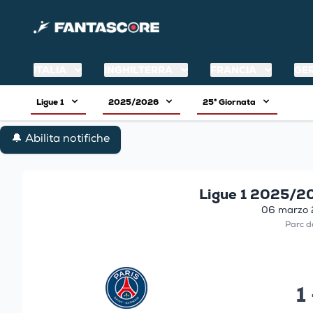
ITALIA
INGHILTERRA
FRANCIA
GE
Ligue 1
2025/2026
25° Giornata
🔔 Abilita notifiche
Ligue 1 2025/20
06 marzo 
Parc d
1