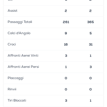
2
2
Assist
261
365
Passaggi Totali
9
5
Calci d'Angolo
16
31
Croci
3
1
Affronti Aerei Vinti
1
3
Affronti Aerei Persi
0
0
Placcaggi
0
0
Rinvii
3
1
Tiri Bloccati