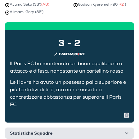
Ayumu Seko (33')
(AU)
Godson Kyeremeh (90'
+2
)
Alimami Gory (86')
3
2
-
Il Paris FC ha mantenuto un buon equilibrio tra
attacco e difesa, nonostante un cartellino rosso
Le Havre ha avuto un possesso palla superiore e
più tentativi di tiro, ma non è riuscito a
concretizzare abbastanza per superare il Paris
FC
Mostr
Statistiche Squadre