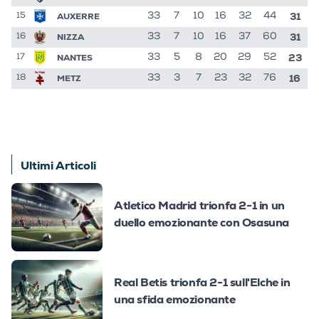
31
AUXERRE
33
7
10
16
32
44
15
31
NIZZA
33
7
10
16
37
60
16
23
NANTES
33
5
8
20
29
52
17
16
METZ
33
3
7
23
32
76
18
Ultimi Articoli
Atletico Madrid trionfa 2-1 in un
duello emozionante con Osasuna
Real Betis trionfa 2-1 sull'Elche in
una sfida emozionante