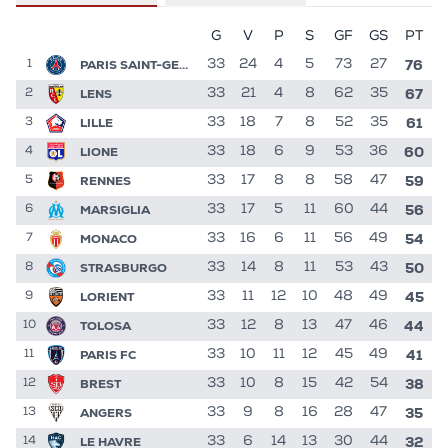
G
V
P
S
GF
GS
PT
76
PARIS SAINT-GERMAIN
33
24
4
5
73
27
1
67
LENS
33
21
4
8
62
35
2
61
LILLE
33
18
7
8
52
35
3
60
LIONE
33
18
6
9
53
36
4
59
RENNES
33
17
8
8
58
47
5
56
MARSIGLIA
33
17
5
11
60
44
6
54
MONACO
33
16
6
11
56
49
7
50
STRASBURGO
33
14
8
11
53
43
8
45
LORIENT
33
11
12
10
48
49
9
44
TOLOSA
33
12
8
13
47
46
10
41
PARIS FC
33
10
11
12
45
49
11
38
BREST
33
10
8
15
42
54
12
35
ANGERS
33
9
8
16
28
47
13
32
LE HAVRE
33
6
14
13
30
44
14