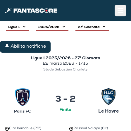
Open
Ligue 1
2025/2026
27° Giornata
🔔 Abilita notifiche
Ligue 1 2025/2026 - 27° Giornata
22 marzo 2026 - 17:15
Stade Sebastien Charlety
3 - 2
Finita
Le Havre
Paris FC
Ciro Immobile (29')
Rassoul Ndiaye (61')