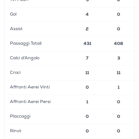
4
0
Gol
2
0
Assist
431
408
Passaggi Totali
7
3
Calci d'Angolo
11
11
Croci
0
1
Affronti Aerei Vinti
1
0
Affronti Aerei Persi
0
0
Placcaggi
0
0
Rinvii