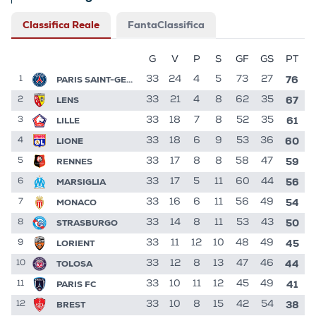
Classifica Reale
FantaClassifica
G
V
P
S
GF
GS
PT
76
PARIS SAINT-GERMAIN
33
24
4
5
73
27
1
67
LENS
33
21
4
8
62
35
2
61
LILLE
33
18
7
8
52
35
3
60
LIONE
33
18
6
9
53
36
4
59
RENNES
33
17
8
8
58
47
5
56
MARSIGLIA
33
17
5
11
60
44
6
54
MONACO
33
16
6
11
56
49
7
50
STRASBURGO
33
14
8
11
53
43
8
45
LORIENT
33
11
12
10
48
49
9
44
TOLOSA
33
12
8
13
47
46
10
41
PARIS FC
33
10
11
12
45
49
11
38
BREST
33
10
8
15
42
54
12