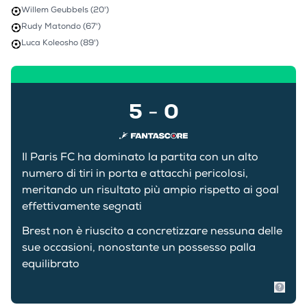
Willem Geubbels (20')
Rudy Matondo (67')
Luca Koleosho (89')
5
0
-
Il Paris FC ha dominato la partita con un alto
numero di tiri in porta e attacchi pericolosi,
meritando un risultato più ampio rispetto ai goal
effettivamente segnati
Brest non è riuscito a concretizzare nessuna delle
sue occasioni, nonostante un possesso palla
equilibrato
Mostr