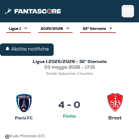
Open
Ligue 1
2025/2026
32° Giornata
🔔 Abilita notifiche
Ligue 1 2025/2026 - 32° Giornata
03 maggio 2026 - 17:15
Stade Sebastien Charlety
4 - 0
Finita
Brest
Paris FC
Rudy Matondo (13')