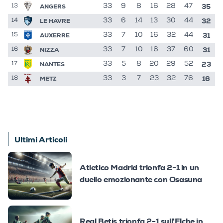
35
ANGERS
33
9
8
16
28
47
13
32
LE HAVRE
33
6
14
13
30
44
14
31
AUXERRE
33
7
10
16
32
44
15
31
NIZZA
33
7
10
16
37
60
16
23
NANTES
33
5
8
20
29
52
17
16
METZ
33
3
7
23
32
76
18
Ultimi Articoli
Atletico Madrid trionfa 2-1 in un
duello emozionante con Osasuna
Real Betis trionfa 2-1 sull'Elche in