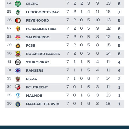
8
CELTIC
7
2
2
3
9
13
24
7
LUDOGORETS RAZGRAD
7
2
1
4
11
15
25
6
FEYENOORD
7
2
0
5
10
13
26
6
FC BASILEA 1893
7
2
0
5
9
12
27
6
SALISBURGO
7
2
0
5
8
12
28
6
FCSB
7
2
0
5
8
15
29
6
GO AHEAD EAGLES
7
2
0
5
6
14
30
4
STURM GRAZ
7
1
1
5
4
11
31
4
RANGERS
7
1
1
5
4
11
31
3
NIZZA
7
1
0
6
7
14
33
1
FC UTRECHT
7
0
1
6
3
11
34
1
MALMOE
7
0
1
6
3
13
35
1
MACCABI TEL AVIV
7
0
1
6
2
19
36