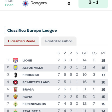
3
1
18:45
-
0
Rangers
Finita
Classifica Europa League
Classifica Reale
FantaClassifica
G
V
P
S
GF
GS
PT
18
LIONE
7
6
0
1
14
3
1
18
ASTON VILLA
7
6
0
1
11
4
2
17
FRIBURGO
7
5
2
0
10
3
3
16
FC MIDTJYLLAND
7
5
1
1
16
8
4
16
BRAGA
7
5
1
1
11
5
5
15
ROMA
7
5
0
2
12
5
6
15
FERENCVAROS
7
4
3
0
12
7
7
14
REAL BETIS
7
4
2
1
11
6
8