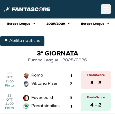
Open
Europa League
2025/2026
Europa League
🔔 Abilita notifiche
3° GIORNATA
Europa League - 2025/2026
23
1
FantaScore
Roma
OTT
3
2
21:00
-
2
Viktoria Plzen
Finita
23
3
FantaScore
Feyenoord
OTT
4
2
21:00
-
1
Panathinaikos
Finita