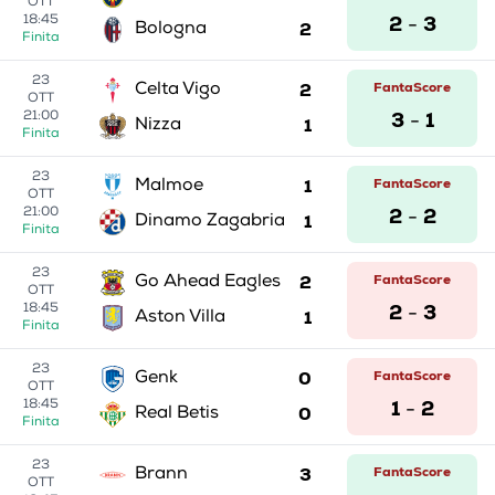
OTT
2
3
18:45
-
2
Bologna
Finita
23
2
FantaScore
Celta Vigo
OTT
3
1
21:00
-
1
Nizza
Finita
23
1
FantaScore
Malmoe
OTT
2
2
21:00
-
1
Dinamo Zagabria
Finita
23
2
FantaScore
Go Ahead Eagles
OTT
2
3
18:45
-
1
Aston Villa
Finita
23
0
FantaScore
Genk
OTT
1
2
18:45
-
0
Real Betis
Finita
23
3
FantaScore
Brann
OTT