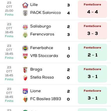
23
3
FantaScore
Lille
OTT
4
4
21:00
-
4
PAOK Salonicco
Finita
23
2
FantaScore
Salisburgo
OTT
3
3
18:45
-
3
Ferencvaros
Finita
23
1
FantaScore
Fenerbahce
OTT
2
1
18:45
-
0
VfB Stoccarda
Finita
23
2
FantaScore
Braga
OTT
3
1
18:45
-
0
Stella Rossa
Finita
23
2
FantaScore
Lione
OTT
3
1
18:45
-
0
FC Basilea 1893
Finita