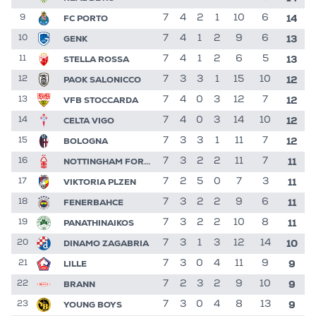
14
FC PORTO
7
4
2
1
10
6
9
13
GENK
7
4
1
2
9
6
10
13
STELLA ROSSA
7
4
1
2
6
5
11
12
PAOK SALONICCO
7
3
3
1
15
10
12
12
VFB STOCCARDA
7
4
0
3
12
7
13
12
CELTA VIGO
7
4
0
3
14
10
14
12
BOLOGNA
7
3
3
1
11
7
15
11
NOTTINGHAM FOREST
7
3
2
2
11
7
16
11
VIKTORIA PLZEN
7
2
5
0
7
3
17
11
FENERBAHCE
7
3
2
2
9
6
18
11
PANATHINAIKOS
7
3
2
2
10
8
19
10
DINAMO ZAGABRIA
7
3
1
3
12
14
20
9
LILLE
7
3
0
4
11
9
21
9
BRANN
7
2
3
2
9
10
22
9
YOUNG BOYS
7
3
0
4
8
13
23