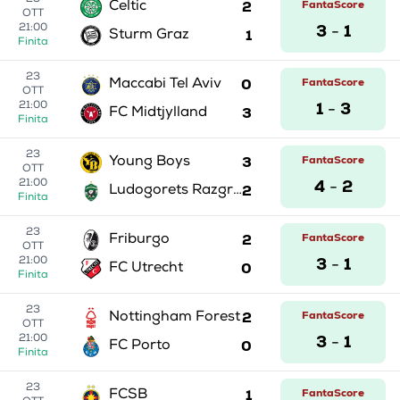
23
2
FantaScore
Celtic
OTT
3
1
21:00
-
1
Sturm Graz
Finita
23
0
FantaScore
Maccabi Tel Aviv
OTT
1
3
21:00
-
3
FC Midtjylland
Finita
23
3
FantaScore
Young Boys
OTT
4
2
21:00
-
2
Ludogorets Razgrad
Finita
23
2
FantaScore
Friburgo
OTT
3
1
21:00
-
0
FC Utrecht
Finita
23
2
FantaScore
Nottingham Forest
OTT
3
1
21:00
-
0
FC Porto
Finita
23
1
FantaScore
FCSB