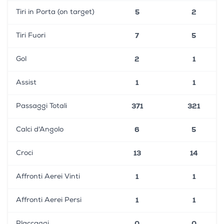
5
2
Tiri in Porta (on target)
7
5
Tiri Fuori
2
1
Gol
1
1
Assist
371
321
Passaggi Totali
6
5
Calci d'Angolo
13
14
Croci
1
1
Affronti Aerei Vinti
1
1
Affronti Aerei Persi
0
0
Placcaggi