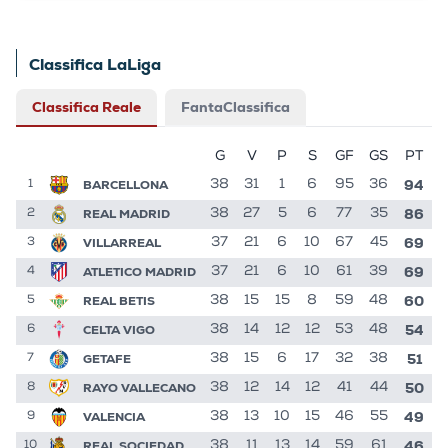
Classifica LaLiga
Classifica Reale
FantaClassifica
G
V
P
S
GF
GS
PT
94
BARCELLONA
38
31
1
6
95
36
1
86
REAL MADRID
38
27
5
6
77
35
2
69
VILLARREAL
37
21
6
10
67
45
3
69
ATLETICO MADRID
37
21
6
10
61
39
4
60
REAL BETIS
38
15
15
8
59
48
5
54
CELTA VIGO
38
14
12
12
53
48
6
51
GETAFE
38
15
6
17
32
38
7
50
RAYO VALLECANO
38
12
14
12
41
44
8
49
VALENCIA
38
13
10
15
46
55
9
46
REAL SOCIEDAD
38
11
13
14
59
61
10