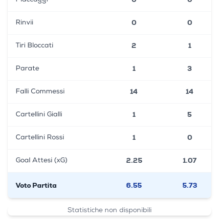
0
0
Rinvii
2
1
Tiri Bloccati
1
3
Parate
14
14
Falli Commessi
1
5
Cartellini Gialli
1
0
Cartellini Rossi
2.25
1.07
Goal Attesi (xG)
Voto Partita
6.55
5.73
Statistiche non disponibili