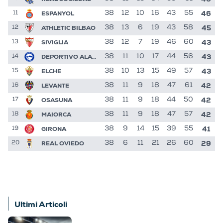
46
ESPANYOL
38
12
10
16
43
55
11
45
ATHLETIC BILBAO
38
13
6
19
43
58
12
43
SIVIGLIA
38
12
7
19
46
60
13
43
DEPORTIVO ALAVES
38
11
10
17
44
56
14
43
ELCHE
38
10
13
15
49
57
15
42
LEVANTE
38
11
9
18
47
61
16
42
OSASUNA
38
11
9
18
44
50
17
42
MAIORCA
38
11
9
18
47
57
18
41
GIRONA
38
9
14
15
39
55
19
29
REAL OVIEDO
38
6
11
21
26
60
20
Ultimi Articoli