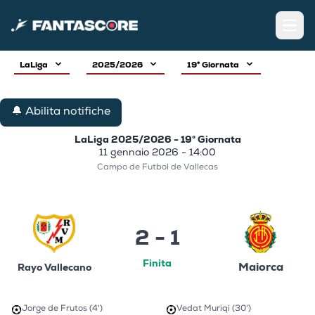
Open
LaLiga
2025/2026
19° Giornata
🔔 Abilita notifiche
LaLiga 2025/2026 - 19° Giornata
11 gennaio 2026 - 14:00
Campo de Futbol de Vallecas
2 - 1
Finita
Maiorca
Rayo Vallecano
Jorge de Frutos (4')
Vedat Muriqi (30')