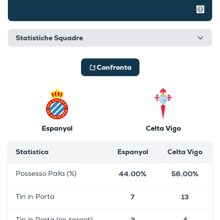
Mostr
Statistiche Squadre
Confronta
Espanyol
Celta Vigo
Statistica
Espanyol
Celta Vigo
44.00%
56.00%
Possesso Palla (%)
7
13
Tiri in Porta
3
4