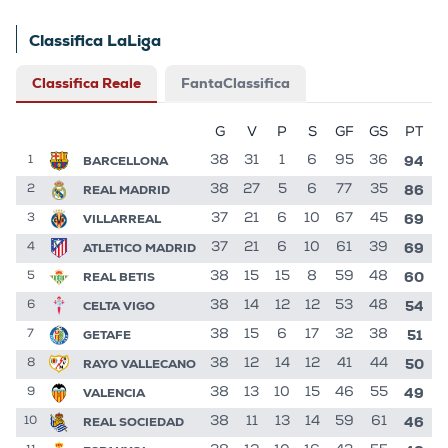
Classifica LaLiga
Classifica Reale
FantaClassifica
G
V
P
S
GF
GS
PT
94
BARCELLONA
38
31
1
6
95
36
1
86
REAL MADRID
38
27
5
6
77
35
2
69
VILLARREAL
37
21
6
10
67
45
3
69
ATLETICO MADRID
37
21
6
10
61
39
4
60
REAL BETIS
38
15
15
8
59
48
5
54
CELTA VIGO
38
14
12
12
53
48
6
51
GETAFE
38
15
6
17
32
38
7
50
RAYO VALLECANO
38
12
14
12
41
44
8
49
VALENCIA
38
13
10
15
46
55
9
46
REAL SOCIEDAD
38
11
13
14
59
61
10