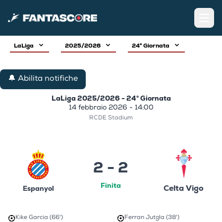
Open
LaLiga
2025/2026
24° Giornata
🔔 Abilita notifiche
LaLiga 2025/2026 - 24° Giornata
14 febbraio 2026 - 14:00
RCDE Stadium
2 - 2
Finita
Celta Vigo
Espanyol
Kike Garcia (66')
Ferran Jutgla (38')