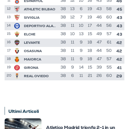
46
ESPANYOL
38
12
10
16
43
55
11
45
ATHLETIC BILBAO
38
13
6
19
43
58
12
43
SIVIGLIA
38
12
7
19
46
60
13
43
DEPORTIVO ALAVES
38
11
10
17
44
56
14
43
ELCHE
38
10
13
15
49
57
15
42
LEVANTE
38
11
9
18
47
61
16
42
OSASUNA
38
11
9
18
44
50
17
42
MAIORCA
38
11
9
18
47
57
18
41
GIRONA
38
9
14
15
39
55
19
29
REAL OVIEDO
38
6
11
21
26
60
20
Ultimi Articoli
Atletico Madrid trionfa 2-1 in un