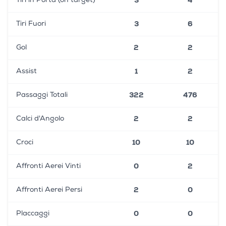
Tiri in Porta (on target)
3
6
Tiri Fuori
2
2
Gol
1
2
Assist
322
476
Passaggi Totali
2
2
Calci d'Angolo
10
10
Croci
0
2
Affronti Aerei Vinti
2
0
Affronti Aerei Persi
0
0
Placcaggi