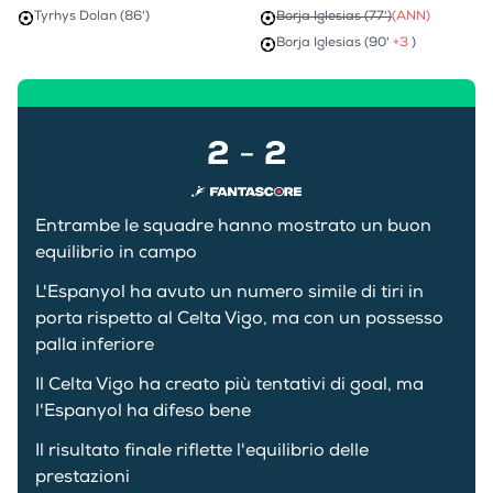
Tyrhys Dolan (86')
Borja Iglesias (77')
(ANN)
Borja Iglesias (90'
+3
)
2
2
-
Entrambe le squadre hanno mostrato un buon
equilibrio in campo
L'Espanyol ha avuto un numero simile di tiri in
porta rispetto al Celta Vigo, ma con un possesso
palla inferiore
Il Celta Vigo ha creato più tentativi di goal, ma
l'Espanyol ha difeso bene
Il risultato finale riflette l'equilibrio delle
prestazioni