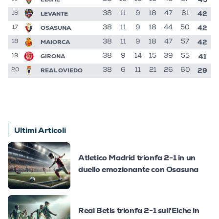
42
LEVANTE
38
11
9
18
47
61
16
42
OSASUNA
38
11
9
18
44
50
17
42
MAIORCA
38
11
9
18
47
57
18
41
GIRONA
38
9
14
15
39
55
19
29
REAL OVIEDO
38
6
11
21
26
60
20
Ultimi Articoli
Atletico Madrid trionfa 2-1 in un
duello emozionante con Osasuna
Real Betis trionfa 2-1 sull'Elche in