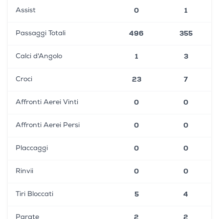
0
1
Assist
496
355
Passaggi Totali
1
3
Calci d'Angolo
23
7
Croci
0
0
Affronti Aerei Vinti
0
0
Affronti Aerei Persi
0
0
Placcaggi
0
0
Rinvii
5
4
Tiri Bloccati
2
2
Parate