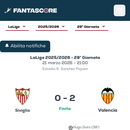
Open
LaLiga
2025/2026
29° Giornata
🔔 Abilita notifiche
LaLiga 2025/2026 - 29° Giornata
21 marzo 2026 - 21:00
Estadio R. Sanchez Pizjuan
0 - 2
Finita
Valencia
Siviglia
Hugo Duro (38')