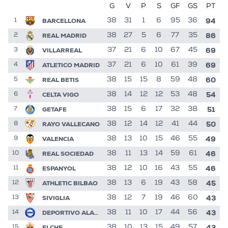
G
V
P
S
GF
GS
PT
94
BARCELLONA
38
31
1
6
95
36
1
86
REAL MADRID
38
27
5
6
77
35
2
69
VILLARREAL
37
21
6
10
67
45
3
69
ATLETICO MADRID
37
21
6
10
61
39
4
60
REAL BETIS
38
15
15
8
59
48
5
54
CELTA VIGO
38
14
12
12
53
48
6
51
GETAFE
38
15
6
17
32
38
7
50
RAYO VALLECANO
38
12
14
12
41
44
8
49
VALENCIA
38
13
10
15
46
55
9
46
REAL SOCIEDAD
38
11
13
14
59
61
10
46
ESPANYOL
38
12
10
16
43
55
11
45
ATHLETIC BILBAO
38
13
6
19
43
58
12
43
SIVIGLIA
38
12
7
19
46
60
13
43
DEPORTIVO ALAVES
38
11
10
17
44
56
14
43
ELCHE
38
10
13
15
49
57
15