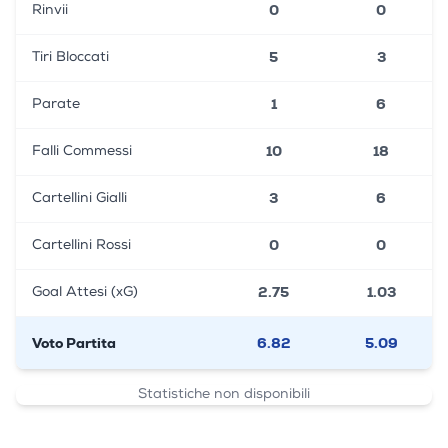
0
0
Rinvii
5
3
Tiri Bloccati
1
6
Parate
10
18
Falli Commessi
3
6
Cartellini Gialli
0
0
Cartellini Rossi
2.75
1.03
Goal Attesi (xG)
Voto Partita
6.82
5.09
Statistiche non disponibili