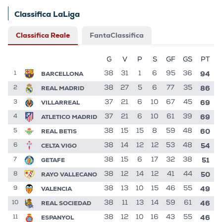
Classifica LaLiga
Classifica Reale
FantaClassifica
G
V
P
S
GF
GS
PT
94
BARCELLONA
38
31
1
6
95
36
1
86
REAL MADRID
38
27
5
6
77
35
2
69
VILLARREAL
37
21
6
10
67
45
3
69
ATLETICO MADRID
37
21
6
10
61
39
4
60
REAL BETIS
38
15
15
8
59
48
5
54
CELTA VIGO
38
14
12
12
53
48
6
51
GETAFE
38
15
6
17
32
38
7
50
RAYO VALLECANO
38
12
14
12
41
44
8
49
VALENCIA
38
13
10
15
46
55
9
46
REAL SOCIEDAD
38
11
13
14
59
61
10
46
ESPANYOL
38
12
10
16
43
55
11