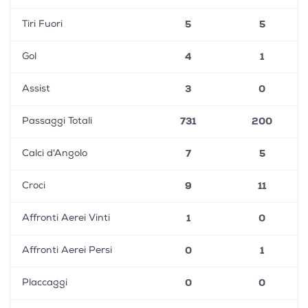
5
5
Tiri Fuori
4
1
Gol
3
0
Assist
731
200
Passaggi Totali
7
5
Calci d'Angolo
9
11
Croci
1
0
Affronti Aerei Vinti
0
1
Affronti Aerei Persi
0
0
Placcaggi