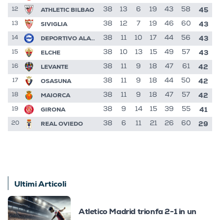
45
ATHLETIC BILBAO
38
13
6
19
43
58
12
43
SIVIGLIA
38
12
7
19
46
60
13
43
DEPORTIVO ALAVES
38
11
10
17
44
56
14
43
ELCHE
38
10
13
15
49
57
15
42
LEVANTE
38
11
9
18
47
61
16
42
OSASUNA
38
11
9
18
44
50
17
42
MAIORCA
38
11
9
18
47
57
18
41
GIRONA
38
9
14
15
39
55
19
29
REAL OVIEDO
38
6
11
21
26
60
20
Ultimi Articoli
Atletico Madrid trionfa 2-1 in un