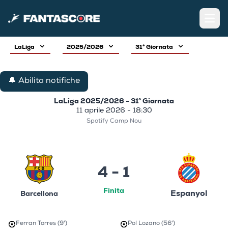
Open
LaLiga
2025/2026
31° Giornata
🔔 Abilita notifiche
LaLiga 2025/2026 - 31° Giornata
11 aprile 2026 - 18:30
Spotify Camp Nou
4 - 1
Finita
Espanyol
Barcellona
Ferran Torres (9')
Pol Lozano (56')