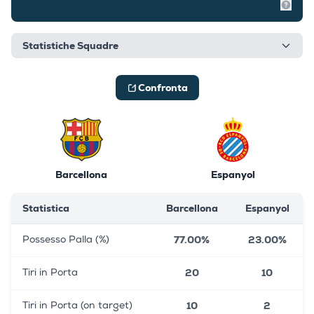
Mostr
Statistiche Squadre
Confronta
Barcellona
Espanyol
Statistica
Barcellona
Espanyol
77.00%
23.00%
Possesso Palla (%)
20
10
Tiri in Porta
10
2
Tiri in Porta (on target)